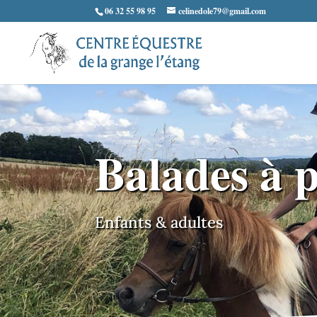
06 32 55 98 95
celinedole79@gmail.com
Balades à 
Enfants & adultes